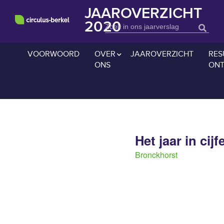
JAAROVERZICHT
2020
VOORWOORD
OVER
JAAROVERZICHT
RES
ONS
ONT
Het jaar in cijf
Bronckhorst